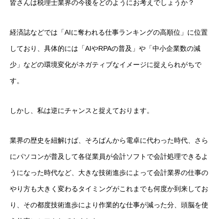
皆さんは税理士業界の今後をどのようにお考えでしょうか？
経済誌などでは「AIに奪われる仕事ランキングの高順位」に位置
しており、具体的には「AIやRPAの普及」や「中小企業数の減
少」などの環境変化がネガティブなイメージに捉えられがちで
す。
しかし、私は逆にチャンスと捉えております。
業界の歴史を紐解けば、そろばんから電卓に代わった時代、さら
にパソコンが普及して各従業員が会計ソフトで会計処理できるよ
うになった時代など、大きな技術進歩によって会計業界の仕事の
求人・採用募集情報TOP
やり方も大きく変わるタイミングがこれまでも何度か到来してお
会社概要
り、その都度技術進歩により作業的な仕事が減った分、頭脳を使