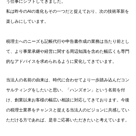
う仕事にシフトしてきました。
税理士（正社員）の採用
私は昨今のAIの進化もその一つだと捉えており、次の技術革新を
科目合格者（正社員）の採用
楽しみにしています。
会計事務所経験者（正社員）の採用
税理士へのニーズも記帳代行や申告書作成の業務は当たり前とし
その他（正社員）の採用
て、より事業承継や経営に関する周辺知識を含めた幅広くも専門
パート・アルバイトの採用
的なアドバイスを求められるように変化してきています。
仕事・環境・人物像・質問
当法人の名前の由来は、時代に合わせてより一歩踏み込んだコン
サルティングをしたいと思い、「ハンズオン」という名前を付
採用に関してのお問い合わせ
け、創業以来お客様の幅広い相談に対応してきております。今後
の税理士業界をチャンスと捉える当法人のビジョンに共感してい
プライバシーポリシー
税理士法人ハンズオン
ただける方であれば、是非ご応募いただきたいと考えています。