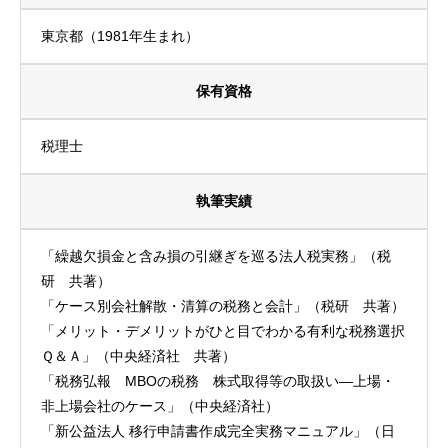
東京都（1981年生まれ）
保有資格
税理士
執筆実績
「繰越欠損金と含み損の引継ぎを巡る法人税実務」（税
研 共著）
「ケース別会社解散・清算の税務と会計」（税研 共著）
「メリット・デメリットがひと目でわかる有利な税務選択
Ｑ＆Ａ」（中央経済社 共著）
「税務弘報 MBOの税務 株式取得等の取扱い―上場・
非上場会社のケース」（中央経済社）
「新公益法人 移行申請書作成完全実務マニュアル」（日